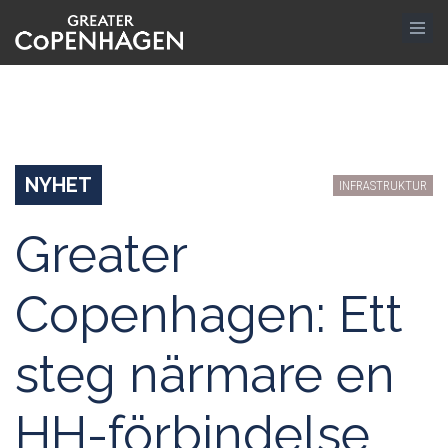
Hoppa
till
huvudinnehåll
NYHET
INFRASTRUKTUR
Greater
Copenhagen: Ett
steg närmare en
HH-förbindelse