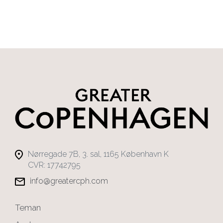
Nørregade 7B, 3. sal, 1165 København K
CVR: 17742795
info@greatercph.com
Teman