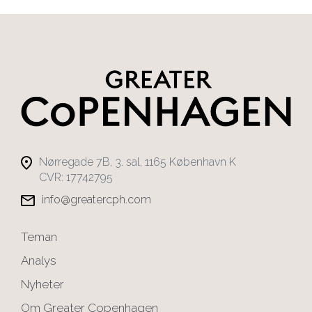
Nørregade 7B, 3. sal, 1165 København K
CVR: 17742795
info@greatercph.com
Teman
Analys
Nyheter
Om Greater Copenhagen