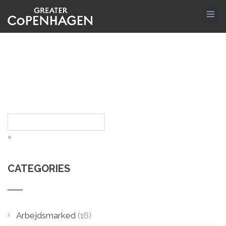
Hoppa
till
huvudinnehåll
Sök
×
CATEGORIES
Arbejdsmarked
(16)