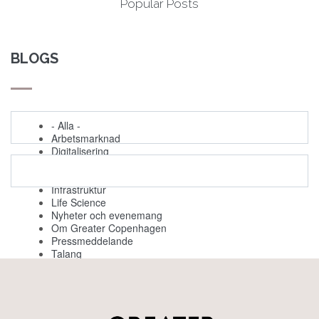
Popular Posts
BLOGS
- Alla -
Arbetsmarknad
Digitalisering
Evenemang
Grön omställning
Infrastruktur
Life Science
Nyheter och evenemang
Om Greater Copenhagen
Pressmeddelande
Talang