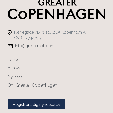
Nørregade 7B, 3. sal, 1165 København K
CVR: 17742795
info@greatercph.com
Teman
Analys
Nyheter
Om Greater Copenhagen
Registrera dig nyhetsbrev