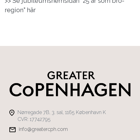
>> Se jubileumshemsidan "25 år som bro-
region" här
Nørregade 7B, 3. sal, 1165 København K
CVR: 17742795
info@greatercph.com