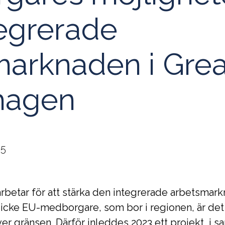
egrerade
arknaden i Grea
hagen
35
betar för att stärka den integrerade arbetsmar
icke EU-medborgare, som bor i regionen, är det
över gränsen. Därför inleddes 2023 ett projekt, 