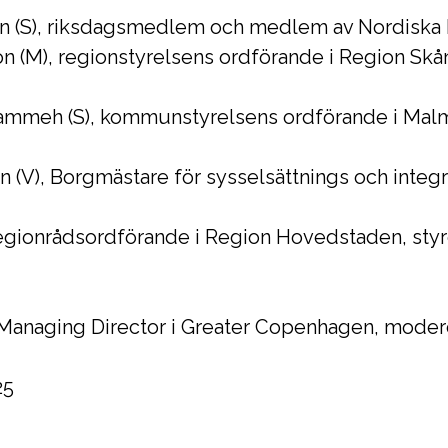
 (S), riksdagsmedlem och medlem av Nordiska
 (M), regionstyrelsens ordförande i Region Skån
 Jammeh (S), kommunstyrelsens ordförande i Mal
n (V), Borgmästare för sysselsättnings och integ
regionrådsordförande i Region Hovedstaden, sty
 Managing Director i Greater Copenhagen, modere
25