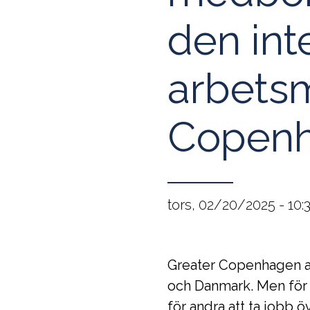
den int
arbetsm
Copen
tors, 02/20/2025 - 10:
Greater Copenhagen ar
och Danmark. Men för 
för andra att ta jobb 