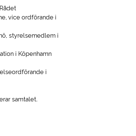
 Rådet
e, vice ordförande i
mö, styrelsemedlem i
ration i Köpenhamn
relseordförande i
rar samtalet.