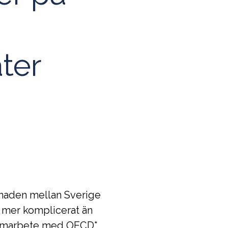
ter
knaden mellan Sverige
 mer komplicerat än
i samarbete med OECD*,