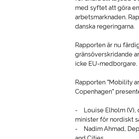
med syftet att göra e
arbetsmarknaden. Rapp
danska regeringarna.
Rapporten är nu färdig
gränsöverskridande a
icke EU-medborgare.
Rapporten "Mobility a
Copenhagen" presenter
- Louise Elholm (V), 
minister för nordiskt 
- Nadim Ahmad, Deput
and Cities