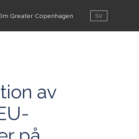
Om Greater Copenhagen
SV
tion av
 EU-
er på