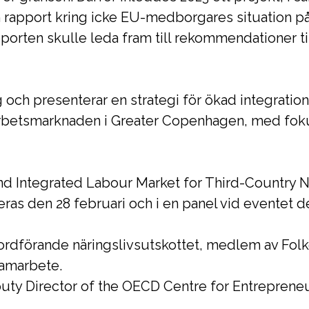
n rapport kring icke EU-medborgares situation p
orten skulle leda fram till rekommendationer ti
 och presenterar en strategi för ökad integration
rbetsmarknaden i Greater Copenhagen, med foku
nd Integrated Labour Market for Third-Country Na
as den 28 februari och i en panel vid eventet de
ordförande näringslivsutskottet, medlem av Folke
samarbete.
y Director of the OECD Centre for Entrepreneu