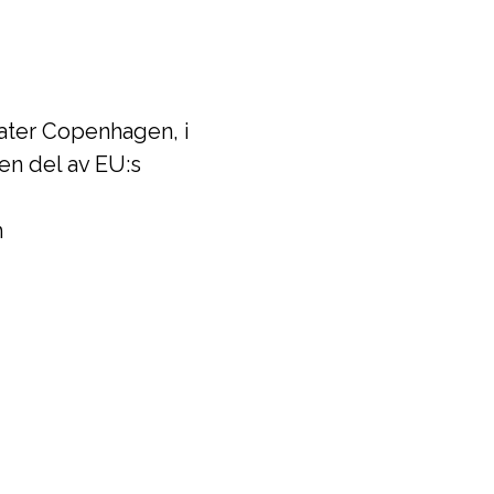
eater Copenhagen, i
n del av EU:s
m