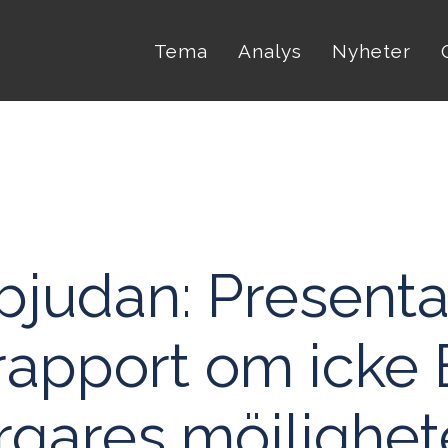
Tema
Analys
Nyheter
bjudan: Presenta
apport om icke
gares möjlighet