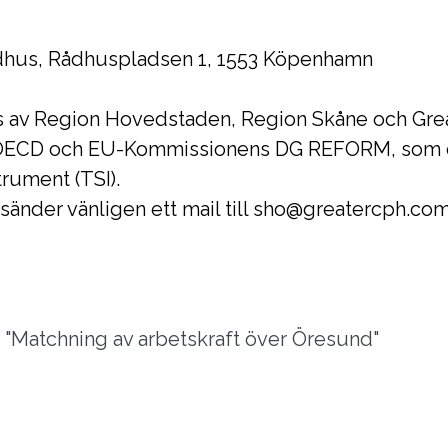
dhus, Rådhuspladsen 1, 1553 Köpenhamn
rats av Region Hovedstaden, Region Skåne och Gr
OECD och EU-Kommissionens DG REFORM, som e
rument (TSI).
 sänder vänligen ett mail till sho@greatercph.co
n "Matchning av arbetskraft över Öresund"