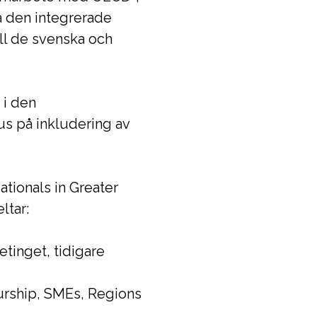
å den integrerade
ll de svenska och
 i den
s på inkludering av
tionals in Greater
ltar:
tinget, tidigare
rship, SMEs, Regions