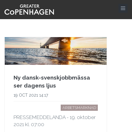
Hoppa
till
huvudinnehåll
Ny dansk-svenskjobbmässa
ser dagens ljus
19 OCT 2021 14:17
ARBETSMARKNAD
PRESSEMEDDELANDA - 19. oktober
2021 kl. 07:00