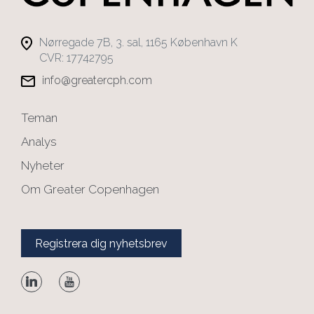
Nørregade 7B, 3. sal, 1165 København K
CVR: 17742795
info@greatercph.com
Teman
Analys
Nyheter
Om Greater Copenhagen
Registrera dig nyhetsbrev