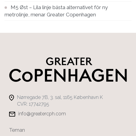
M5 Øst – Lila linje bästa alternativet för ny
metrolinje, menar Greater Copenhagen
Nørregade 7B, 3. sal, 1165 København K
CVR: 17742795
info@greatercph.com
Teman