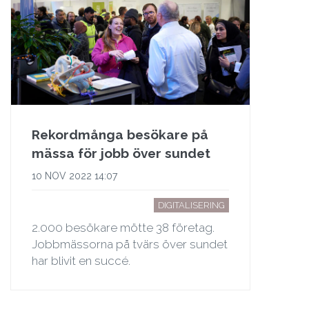
Rekordmånga besökare på
mässa för jobb över sundet
10 NOV 2022 14:07
DIGITALISERING
2.000 besökare mötte 38 företag.
Jobbmässorna på tvärs över sundet
har blivit en succé.