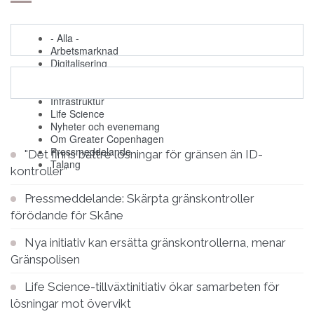
- Alla -
Arbetsmarknad
Digitalisering
Evenemang
Grön omställning
Infrastruktur
Life Science
Nyheter och evenemang
Om Greater Copenhagen
Pressmeddelande
"Det finns bättre lösningar för gränsen än ID-
Talang
kontroller”
Pressmeddelande: Skärpta gränskontroller
förödande för Skåne
Nya initiativ kan ersätta gränskontrollerna, menar
Gränspolisen
Life Science-tillväxtinitiativ ökar samarbeten för
lösningar mot övervikt