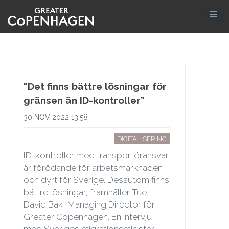
Hoppa
till
huvudinnehåll
"Det finns bättre lösningar för
gränsen än ID-kontroller”
30 NOV 2022 13:58
DIGITALISERING
ID-kontroller med transportöransvar
är förödande för arbetsmarknaden
och dyrt för Sverige. Dessutom finns
bättre lösningar, framhåller Tue
David Bak, Managing Director för
Greater Copenhagen. En intervju