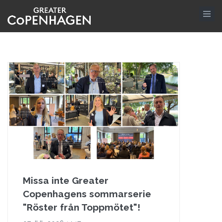
Hoppa
till
huvudinnehåll
Missa inte Greater
Copenhagens sommarserie
"Röster från Toppmötet"!