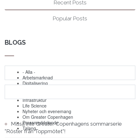
Recent Posts
Popular Posts
BLOGS
- Alla -
Arbetsmarknad
Digitalisering
Evenemang
Grön omställning
Infrastruktur
Life Science
Nyheter och evenemang
Om Greater Copenhagen
Pressmeddelande
Missa inte Greater Copenhagens sommarserie
Talang
"Röster från Toppmötet"!