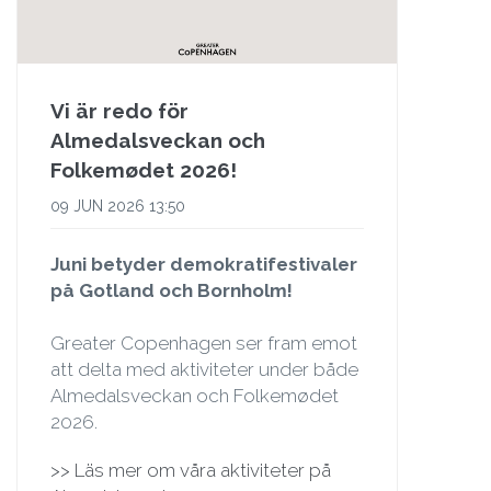
Vi är redo för
Almedalsveckan och
Folkemødet 2026!
09 JUN 2026 13:50
Juni betyder demokratifestivaler
på Gotland och Bornholm!
Greater Copenhagen ser fram emot
att delta med aktiviteter under både
Almedalsveckan och Folkemødet
2026.
>> Läs mer om våra aktiviteter på